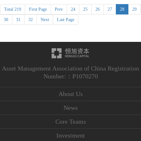
Total 219
First Page
Prev
24
25
26
27
28
29
30
31
32
Next
Last Page
Asset Management Association of China Registration
Number:：P1070270
About Us
News
Core Teams
Investment