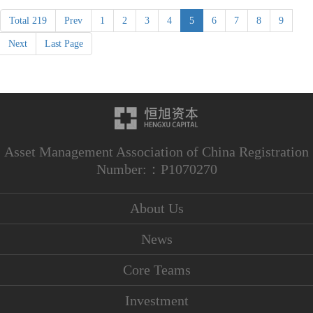
Total 219
Prev
1
2
3
4
5
6
7
8
9
Next
Last Page
Asset Management Association of China Registration
Number:：P1070270
About Us
News
Core Teams
Investment