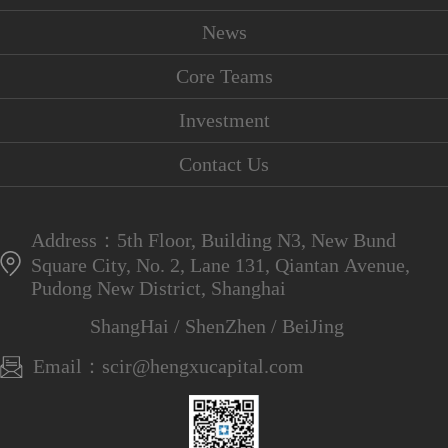
News
Core Teams
Investment
Contact Us
Address：5th Floor, Building N3, New Bund
Square City, No. 2, Lane 131, Qiantan Avenue,
Pudong New District, Shanghai
ShangHai / ShenZhen / BeiJing
Email：scir@hengxucapital.com