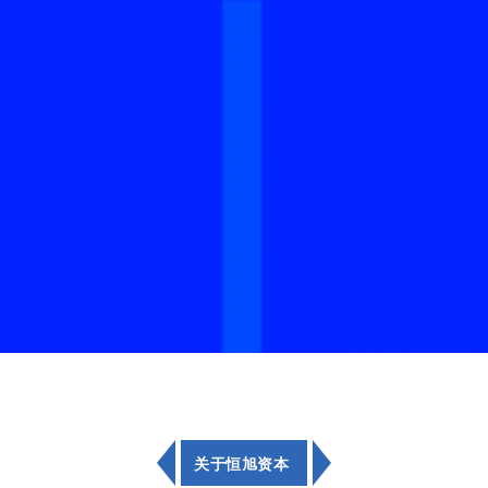
关于恒旭资本
<