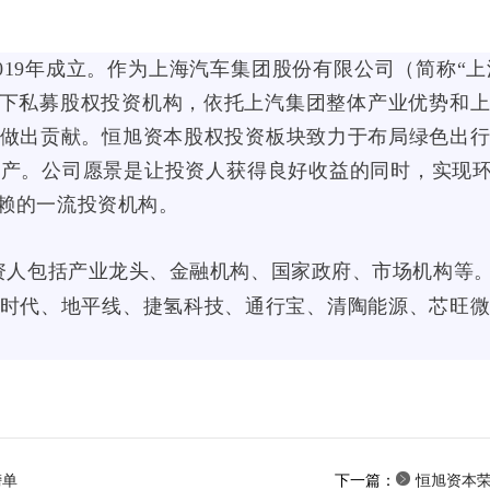
<
s
s
v
2019年成立。作为上海汽车集团股份有限公司（简称“上汽
v
g
旗下私募股权投资机构，依托上汽集团整体产业优势和
g
v
做出贡献。恒旭资本股权投资板块致力于布局绿色出
v
i
产。公司愿景是让投资人获得良好收益的同时，实现环境
i
e
赖的一流投资机构。
e
w
w
B
投资人包括产业龙头、金融机构、国家政府、市场机构等
B
o
时代、地平线、捷氢科技、通行宝、
清陶能源
、芯旺
o
x
x
=
=
"
"
0
0
0
榜单
下一篇：
恒旭资本荣
0
1