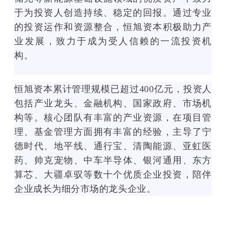
0
1
于为投资人创造持续、稳定的回报。通过专业
1
1
的投资运作和资源整合，恒旭资本积极助力产
1
"
"
s
业发展，致力于成为受人信赖的一流投资机
s
t
构。
t
y
y
l
l
e
恒旭资本累计管理规模已超过400亿元，投资人
e
=
包括产业龙头、金融机构、国家政府、市场机
=
"
构等。核心团队有丰富的产业资源，在项目管
"
f
f
l
理、基金管理方面拥有丰富的经验，主导了宁
l
o
德时代、地平线、通行宝、清陶能源、亚虹医
o
a
药、帅克宠物、中车半导体、银河通用、东方
a
t
t
:
算芯、大疆卓驭等数十个优质企业投资，陪伴
:
l
企业成长为细分市场的龙头企业。
l
e
e
f
f
t