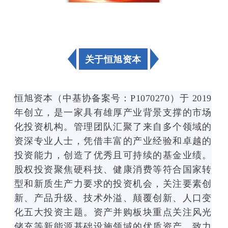
关于恒旭资本
<
<
s
s
v
恒旭资本（中基协备案号：P1070270）于 2019
v
g
g
v
年创立，是一家具有雄厚产业背景支撑的市场
v
i
化投资机构。管理团队汇聚了来自多个领域的
i
e
资深专业人士，凭借丰富的产业经验和卓越的
e
w
投资能力，创造了优秀且可持续的基金业绩。
w
B
B
o
股权投资聚焦硬科技、健康消费等符合国家转
o
x
型和新质生产力要求的投资机会，关注要素创
x
=
新、产品升级、技术外溢、颠覆创新、人口变
=
"
"
0
化五大投资主题。资产并购板块重点关注风光
0
0
储充等新能源基础设施领域的优质资产，致力