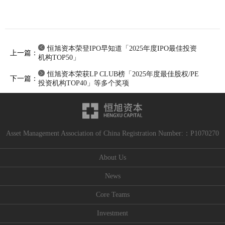
t
;
;
l
l
i
i
n
n
e
恒旭资本荣登IPO早知道「2025年度IPO最佳投资
上一篇：
e
-
机构TOP50」
-
h
恒旭资本荣获LP CLUB榜「2025年度最佳股权/PE
h
e
下一篇：
投资机构TOP40」等多个奖项
e
i
i
g
g
h
h
t
t
:
Asset Management Association of China Registration Number:：P1070270
:
0
0
;
About Us
;
w
News
w
i
i
d
Core Teams
d
t
t
h
Investment
h
: